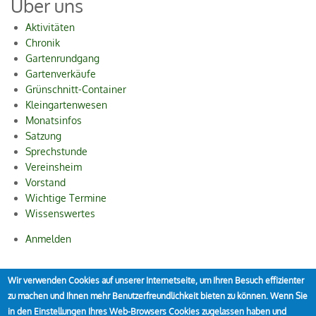
Über uns
Aktivitäten
Chronik
Gartenrundgang
Gartenverkäufe
Grünschnitt-Container
Kleingartenwesen
Monatsinfos
Satzung
Sprechstunde
Vereinsheim
Vorstand
Wichtige Termine
Wissenswertes
Anmelden
User
account
Wir verwenden Cookies auf unserer Internetseite, um Ihren Besuch effizienter
© 2009 - 2026 by Kleingärtner-Verein Styrum e. V., Friesenstraße
zu machen und Ihnen mehr Benutzerfreundlichkeit bieten zu können. Wenn Sie
menu
67, 45476 Mülheim an der Ruhr
in den Einstellungen Ihres Web-Browsers Cookies zugelassen haben und