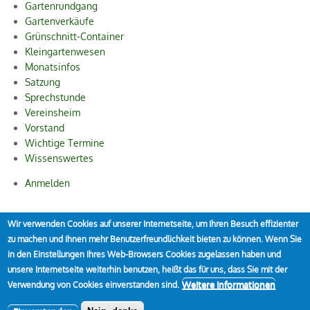
Gartenrundgang
Gartenverkäufe
Grünschnitt-Container
Kleingartenwesen
Monatsinfos
Satzung
Sprechstunde
Vereinsheim
Vorstand
Wichtige Termine
Wissenswertes
Anmelden
User
account
Wir verwenden Cookies auf unserer Internetseite, um Ihren Besuch effizienter
© 2009 - 2026 by Kleingärtner-Verein Styrum e. V., Friesenstraße
zu machen und Ihnen mehr Benutzerfreundlichkeit bieten zu können. Wenn Sie
menu
67, 45476 Mülheim an der Ruhr
in den Einstellungen Ihres Web-Browsers Cookies zugelassen haben und
unsere Internetseite weiterhin benutzen, heißt das für uns, dass Sie mit der
Weitere Informationen
Verwendung von Cookies einverstanden sind.