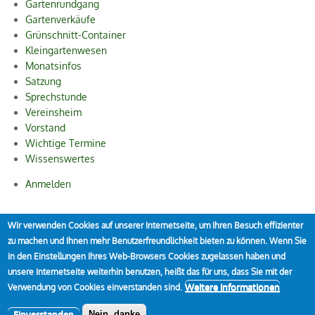
Gartenrundgang
Gartenverkäufe
Grünschnitt-Container
Kleingartenwesen
Monatsinfos
Satzung
Sprechstunde
Vereinsheim
Vorstand
Wichtige Termine
Wissenswertes
Anmelden
User
account
Wir verwenden Cookies auf unserer Internetseite, um Ihren Besuch effizienter
© 2009 - 2026 by Kleingärtner-Verein Styrum e. V., Friesenstraße
zu machen und Ihnen mehr Benutzerfreundlichkeit bieten zu können. Wenn Sie
menu
67, 45476 Mülheim an der Ruhr
in den Einstellungen Ihres Web-Browsers Cookies zugelassen haben und
unsere Internetseite weiterhin benutzen, heißt das für uns, dass Sie mit der
Weitere Informationen
Verwendung von Cookies einverstanden sind.
Einverstanden
Nein, danke